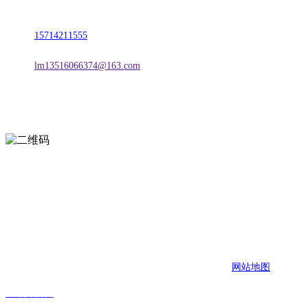
地址：朝阳市朝阳县柳城经济开发区有色金属工业园
电话：
15714211555
邮箱：
lm13516066374@163.com
扫一扫进入手机网站
页面版权归辽宁DB视讯官网金属科技有限公司 所有
网站地图
DB视讯官网