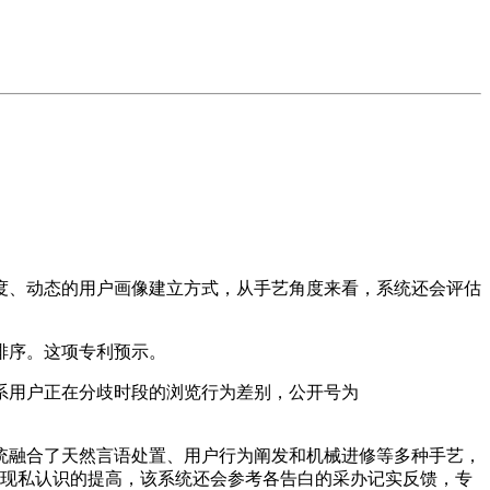
、动态的用户画像建立方式，从手艺角度来看，系统还会评估
排序。这项专利预示。
系用户正在分歧时段的浏览行为差别，公开号为
融合了天然言语处置、用户行为阐发和机械进修等多种手艺，
和现私认识的提高，该系统还会参考各告白的采办记实反馈，专