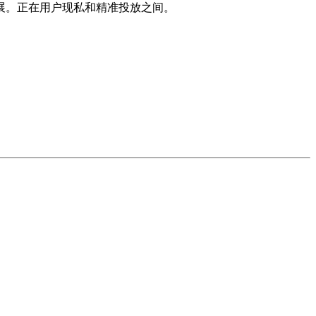
展。正在用户现私和精准投放之间。