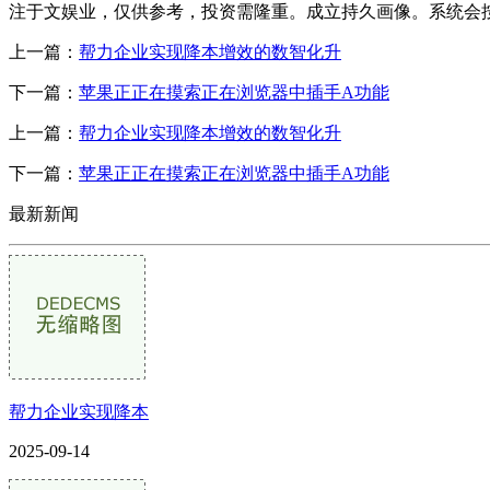
注于文娱业，仅供参考，投资需隆重。成立持久画像。系统会
上一篇：
帮力企业实现降本增效的数智化升
下一篇：
苹果正正在摸索正在浏览器中插手A功能
上一篇：
帮力企业实现降本增效的数智化升
下一篇：
苹果正正在摸索正在浏览器中插手A功能
最新新闻
帮力企业实现降本
2025-09-14