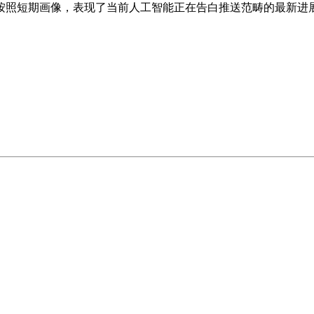
按照短期画像，表现了当前人工智能正在告白推送范畴的最新进