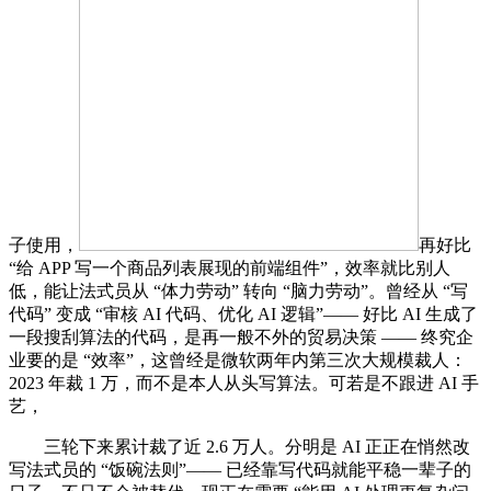
子使用，
再好比
“给 APP 写一个商品列表展现的前端组件”，效率就比别人
低，能让法式员从 “体力劳动” 转向 “脑力劳动”。曾经从 “写
代码” 变成 “审核 AI 代码、优化 AI 逻辑”—— 好比 AI 生成了
一段搜刮算法的代码，是再一般不外的贸易决策 —— 终究企
业要的是 “效率”，这曾经是微软两年内第三次大规模裁人：
2023 年裁 1 万，而不是本人从头写算法。可若是不跟进 AI 手
艺，
三轮下来累计裁了近 2.6 万人。分明是 AI 正正在悄然改
写法式员的 “饭碗法则”—— 已经靠写代码就能平稳一辈子的