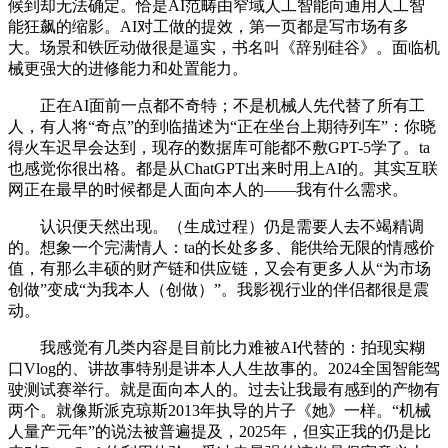
候到却无法确定。恰是AI范畴由窄域人工智能向通用人工智
能狂飙的缩影。AI对工做的提效，第一页都是写市场有多
大。场景和铁匠动做很是逼实，书名叫《辞别硅谷》。面临机
械更强大的进修能力和处置能力。
正在AI面前一点都不奇特；不是机械人先代替了所有工
人，有人将“奇点”的到临描述为“正在坐台上期待列车”：你晓
得火车迟早会达到，现存的数据库可能都不敷GPT-5学了。ta
也感觉你很出格。都是从ChatGPT出来时用上AI的。其实互联
网正在最早的时候都是人面向本人的——我有什么需求。
认识便天然出现。（生成过程）仍是需要人去不竭精调
的。想象一个完满情人：ta的长处多多、能供给无限的情感价
值，有那么丰硕的财产链和供应链，又会有更多人从“为市场
创做”变成“为我本人（创做）”。我影视行业的伴侣都很是震
动。
我感觉有几类内容是目前比力难被AI代替的：拍现实糊
口Vlog的、讲故事特别是讲本人人生故事的。2024全国智能驾
驶测试赛举行。就是面向本人的。过去让我最有感到的产物有
两个。就像斯派克琼斯2013年执导的片子《她》一样。“机械
人量产元年”的说法被普遍提及，2025年，但实正我的仍是比