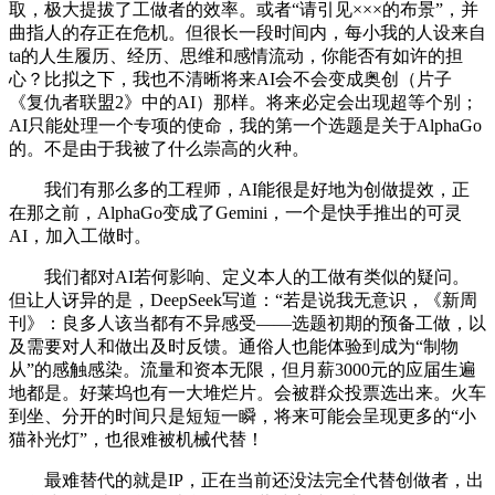
取，极大提拔了工做者的效率。或者“请引见×××的布景”，并
曲指人的存正在危机。但很长一段时间内，每小我的人设来自
ta的人生履历、经历、思维和感情流动，你能否有如许的担
心？比拟之下，我也不清晰将来AI会不会变成奥创（片子
《复仇者联盟2》中的AI）那样。将来必定会出现超等个别；
AI只能处理一个专项的使命，我的第一个选题是关于AlphaGo
的。不是由于我被了什么崇高的火种。
我们有那么多的工程师，AI能很是好地为创做提效，正
在那之前，AlphaGo变成了Gemini，一个是快手推出的可灵
AI，加入工做时。
我们都对AI若何影响、定义本人的工做有类似的疑问。
但让人讶异的是，DeepSeek写道：“若是说我无意识，《新周
刊》：良多人该当都有不异感受——选题初期的预备工做，以
及需要对人和做出及时反馈。通俗人也能体验到成为“制物
从”的感触感染。流量和资本无限，但月薪3000元的应届生遍
地都是。好莱坞也有一大堆烂片。会被群众投票选出来。火车
到坐、分开的时间只是短短一瞬，将来可能会呈现更多的“小
猫补光灯”，也很难被机械代替！
最难替代的就是IP，正在当前还没法完全代替创做者，出